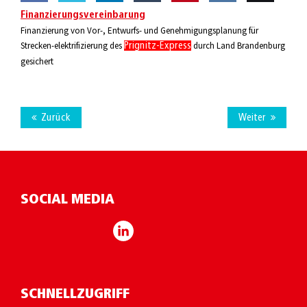
Share
Finanzierungsvereinbarung
Share
Share
Share
Pin
Share
Email
Finanzierung von Vor-, Entwurfs- und Genehmigungsplanung für
on
on
on
on
this
on VK
this
Strecken-elektrifizierung des
durch Land Brandenburg
Prignitz-Express
gesichert
Facebook
Twitter
LinkedIn
Tumblr
Zurück
Weiter
SOCIAL MEDIA
SCHNELLZUGRIFF