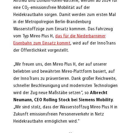
Antrieb und Lithium-Ionen-Batterie, werden ab 2024 für
eine CO
-emissionsfreie Mobilität auf der
2
Heidekrautbahn sorgen. Damit werden zum ersten Mal
in der Metropolregion Berlin-Brandenburg
Wasserstoffzüge zum Einsatz kommen. Das Fahrzeug
vom Typ Mireo Plus H,
das für die Niederbarnimer
Eisenbahn zum Einsatz kommt
, wird auf der InnoTrans
der Öffentlichkeit vorgestellt.
„Wir freuen uns, den Mireo Plus H, der auf unserer
beliebten und bewährten Mireo-Plattform basiert, auf
der InnoTrans zu präsentieren. Dank großer Reichweite,
schneller Beschleunigung und modernsten Technologien
wird der Zug neue Maßstäbe setzen“, so
Albrecht
Neumann, CEO Rolling Stock bei Siemens Mobility
.
„Wir sind stolz, dass der Wasserstoffzug Mireo Plus H in
Zukunft emissionsfreien Personenverkehr in Netz
Heidekrautbahn ermöglichen wird.“