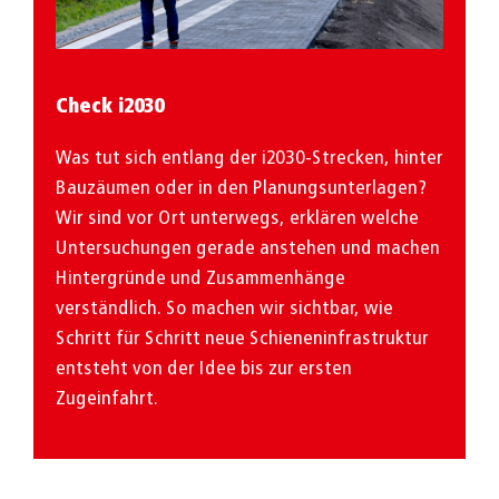
Check i2030
Was tut sich entlang der i2030-Strecken, hinter
Bauzäumen oder in den Planungsunterlagen?
Wir sind vor Ort unterwegs, erklären welche
Untersuchungen gerade anstehen und machen
Hintergründe und Zusammenhänge
verständlich. So machen wir sichtbar, wie
Schritt für Schritt neue Schieneninfrastruktur
entsteht von der Idee bis zur ersten
Zugeinfahrt.