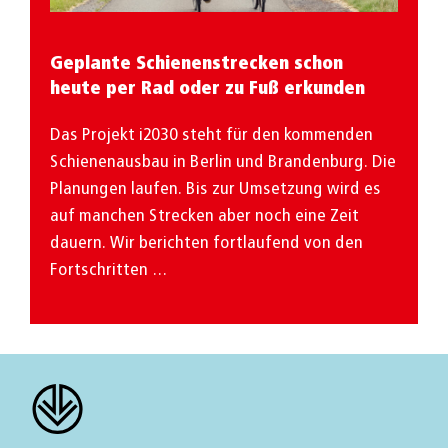
Geplante Schienenstrecken schon
heute per Rad oder zu Fuß erkunden
Das Projekt i2030 steht für den kommenden
Schienenausbau in Berlin und Brandenburg. Die
Planungen laufen. Bis zur Umsetzung wird es
auf manchen Strecken aber noch eine Zeit
dauern. Wir berichten fortlaufend von den
Fortschritten …