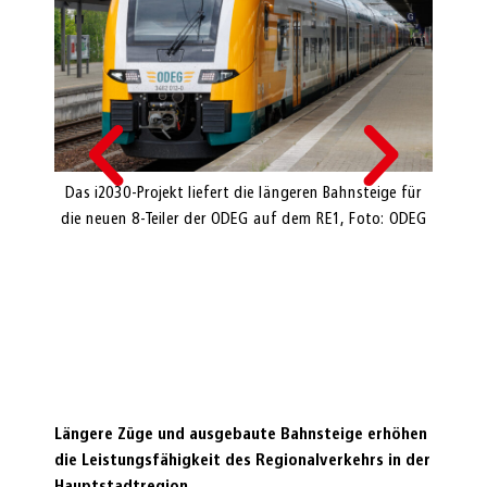
DEG;
Das i2030-Projekt liefert die längeren Bahnsteige für
Das i2
; Ute
die neuen 8-Teiler der ODEG auf dem RE1, Foto: ODEG
die ne
aschutz
bach,
ng des
tsführer
i2030,
Längere Züge und ausgebaute Bahnsteige erhöhen
die Leistungsfähigkeit des Regionalverkehrs in der
Hauptstadtregion.