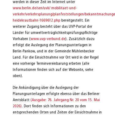
werden in dieser Zeit im Internet unter
www.berlin.de/sen/uvk/ mobilitaet-und-
verkehr/verkehrsplanung/planfeststellungen/bekanntmachunge
heidekrautbahn-1669612.php
bereitgestellt. Ein
weiterer Zugang besteht über das UVP-Portal der
Länder für umweltverträglich­keitsprüfungspflichtige
Vorhaben (
www.uvp-verbund.de
). Zusätzlich dazu
erfolgt die Auslegung der Planungsunterlagen in
Berlin-Pankow, und in der Gemeinde Mühlenbecker
Land. Für die Einsichtnahme vor Ort wird in der Regel
eine vorherige Termin­vereinbarung erbeten (alle
Informationen finden sich auf der Webseite, siehe
oben).
Die Ankündigung über die Auslegung der
Planungsunterlagen erfolgte ebenso über das Berliner
Amtsblatt
(Ausgabe: 76. Jahrgang Nr. 20 vom 15. Mai
2026)
. Dort finden sich Informationen zu den
entsprech­enden Orten und Zeiten der Einsichtnahme in