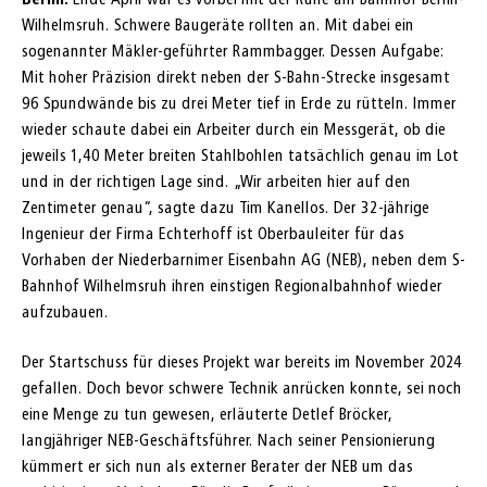
Wilhelmsruh. Schwere Baugeräte rollten an. Mit dabei ein
sogenannter Mäkler-geführter Rammbagger. Dessen Aufgabe:
Mit hoher Präzision direkt neben der S-Bahn-Strecke insgesamt
96 Spundwände bis zu drei Meter tief in Erde zu rütteln. Immer
wieder schaute dabei ein Arbeiter durch ein Messgerät, ob die
jeweils 1,40 Meter breiten Stahlbohlen tatsächlich genau im Lot
und in der richtigen Lage sind. „Wir arbeiten hier auf den
Zentimeter genau“, sagte dazu Tim Kanellos. Der 32-jährige
Ingenieur der Firma Echterhoff ist Oberbauleiter für das
Vorhaben der Niederbarnimer Eisenbahn AG (NEB), neben dem S-
Bahnhof Wilhelmsruh ihren einstigen Regionalbahnhof wieder
aufzubauen.
Der Startschuss für dieses Projekt war bereits im November 2024
gefallen. Doch bevor schwere Technik anrücken konnte, sei noch
eine Menge zu tun gewesen, erläuterte Detlef Bröcker,
langjähriger NEB-Geschäftsführer. Nach seiner Pensionierung
kümmert er sich nun als externer Berater der NEB um das