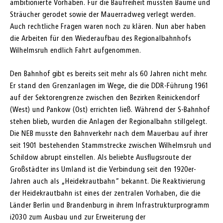
ambitionierte Vorhaben. Für die Baufreiheit mussten Bäume und
Sträucher gerodet sowie der Mauerradweg verlegt werden.
Auch rechtliche Fragen waren noch zu klären. Nun aber haben
die Arbeiten für den Wiederaufbau des Regionalbahnhofs
Wilhelmsruh endlich Fahrt aufgenommen.
Den Bahnhof gibt es bereits seit mehr als 60 Jahren nicht mehr.
Er stand den Grenzanlagen im Wege, die die DDR-Führung 1961
auf der Sektorengrenze zwischen den Bezirken Reinickendorf
(West) und Pankow (Ost) errichten ließ. Während der S-Bahnhof
stehen blieb, wurden die Anlagen der Regionalbahn stillgelegt.
Die NEB musste den Bahnverkehr nach dem Mauerbau auf ihrer
seit 1901 bestehenden Stammstrecke zwischen Wilhelmsruh und
Schildow abrupt einstellen. Als beliebte Ausflugsroute der
Großstädter ins Umland ist die Verbindung seit den 1920er-
Jahren auch als „Heidekrautbahn“ bekannt. Die Reaktivierung
der Heidekrautbahn ist eines der zentralen Vorhaben, die die
Länder Berlin und Brandenburg in ihrem Infrastrukturprogramm
i2030 zum Ausbau und zur Erweiterung der