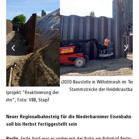
i2
i2030-Baustelle in Wilhelmsruh im Teilprojekt "Reaktivierung der
Stammstrecke der Heidekrautbahn", Foto: VBB, Fülling
der
Neuer Regionalbahnsteig für die Niederbarnimer Eisenbahn
soll bis Herbst fertiggestellt sein
Berlin.
Ende April war es vorbei mit der Ruhe am Bahnhof Berlin-