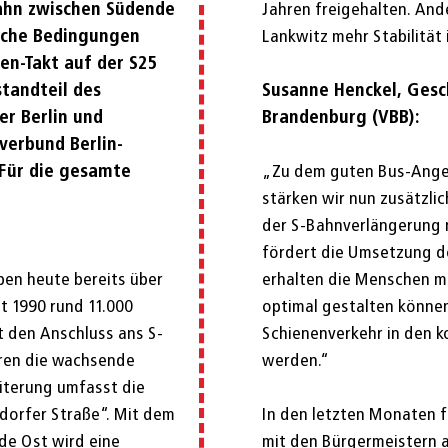
Bahn zwischen Südende
Jahren freigehalten. And
liche Bedingungen
Lankwitz mehr Stabilität
en-Takt auf der S25
standteil des
Susanne Henckel, Gesc
er Berlin und
Brandenburg (VBB):
verbund Berlin-
Für die gesamte
„Zu dem guten Bus-Ange
stärken wir nun zusätzli
der S-Bahnverlängerung 
fördert die Umsetzung d
ben heute bereits über
erhalten die Menschen me
t 1990 rund 11.000
optimal gestalten können
 den Anschluss ans S-
Schienenverkehr in den 
eren die wachsende
werden.“
iterung umfasst die
dorfer Straße“. Mit dem
In den letzten Monaten 
de Ost wird eine
mit den Bürgermeistern 