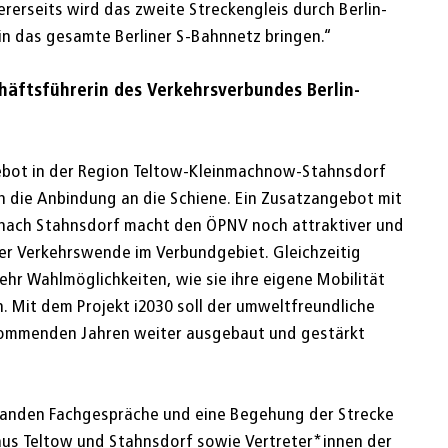
ererseits wird das zweite Streckengleis durch Berlin-
 in das gesamte Berliner S-Bahnnetz bringen.“
häftsführerin des Verkehrsverbundes Berlin-
bot in der Region Teltow-Kleinmachnow-Stahnsdorf
ch die Anbindung an die Schiene. Ein Zusatzangebot mit
nach Stahnsdorf macht den ÖPNV noch attraktiver und
er Verkehrswende im Verbundgebiet. Gleichzeitig
hr Wahlmöglichkeiten, wie sie ihre eigene Mobilität
. Mit dem Projekt i2030 soll der umweltfreundliche
kommenden Jahren weiter ausgebaut und gestärkt
fanden Fachgespräche und eine Begehung der Strecke
aus Teltow und Stahnsdorf sowie Vertreter*innen der