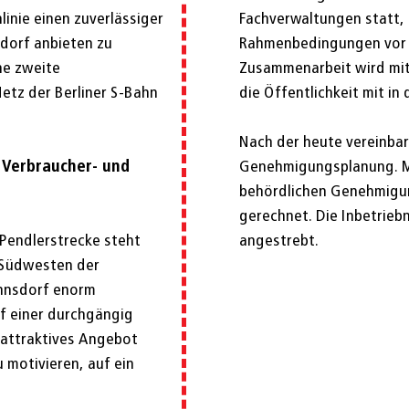
inie einen zuverlässiger
Fachverwaltungen statt,
dorf anbieten zu
Rahmenbedingungen vor O
ine zweite
Zusammenarbeit wird mit
etz der Berliner S-Bahn
die Öffentlichkeit mit i
Nach der heute vereinbar
 Verbraucher- und
Genehmigungsplanung. Mi
behördlichen Genehmigun
gerechnet. Die Inbetrieb
 Pendlerstrecke steht
angestrebt.
m Südwesten der
hnsdorf enorm
f einer durchgängig
n attraktives Angebot
 motivieren, auf ein