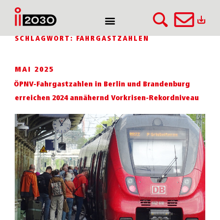
SCHLAGWORT:
FAHRGASTZAHLEN
MAI 2025
ÖPNV-Fahrgastzahlen in Berlin und Brandenburg
erreichen 2024 annähernd Vorkrisen-Rekordniveau